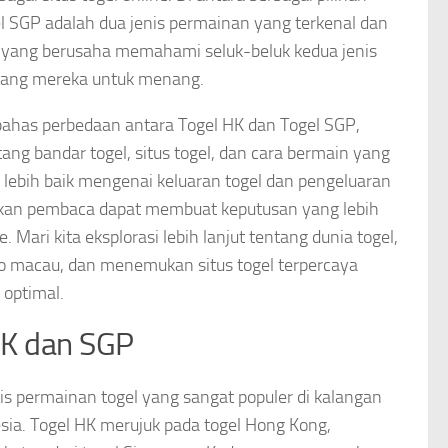
el SGP adalah dua jenis permainan yang terkenal dan
 yang berusaha memahami seluk-beluk kedua jenis
luang mereka untuk menang.
mbahas perbedaan antara Togel HK dan Togel SGP,
g bandar togel, situs togel, dan cara bermain yang
ebih baik mengenai keluaran togel dan pengeluaran
arapkan pembaca dapat membuat keputusan yang lebih
. Mari kita eksplorasi lebih lanjut tentang dunia togel,
oto macau, dan menemukan situs togel terpercaya
optimal.
HK dan SGP
is permainan togel yang sangat populer di kalangan
ia. Togel HK merujuk pada togel Hong Kong,