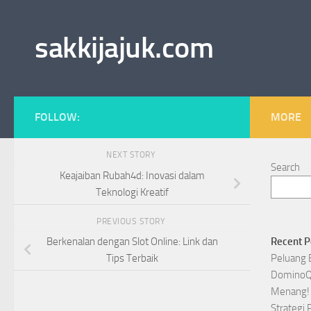
Skip to content
sakkijajuk.com
FOLLOW:
MORE
NEXT STORY
Search
Keajaiban Rubah4d: Inovasi dalam
Teknologi Kreatif
PREVIOUS STORY
Recent P
Berkenalan dengan Slot Online: Link dan
Peluang 
Tips Terbaik
DominoQQ
Menang!
Strategi 