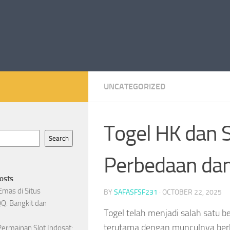
UNCATEGORIZED
Togel HK dan
Search
Perbedaan da
osts
Emas di Situs
BY
SAFASFSF231
·
OCTOBER 22, 2025
: Bangkit dan
Togel telah menjadi salah satu b
terutama dengan munculnya berbag
Permainan Slot Indosat: