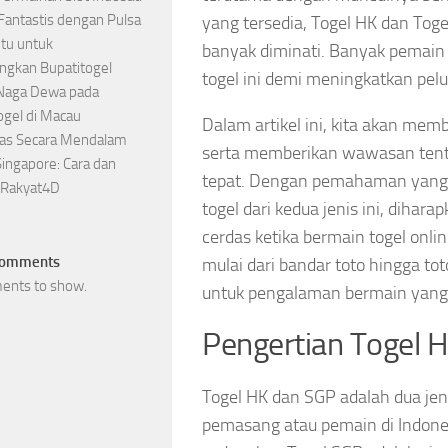
antastis dengan Pulsa
yang tersedia, Togel HK dan Tog
Jitu untuk
banyak diminati. Banyak pemain
gkan Bupatitogel
togel ini demi meningkatkan pe
u Naga Dewa pada
gel di Macau
Dalam artikel ini, kita akan me
s Secara Mendalam
serta memberikan wawasan tentan
Singapore: Cara dan
tepat. Dengan pemahaman yang l
i Rakyat4D
togel dari kedua jenis ini, dih
cerdas ketika bermain togel online
Comments
mulai dari bandar toto hingga t
nts to show.
untuk pengalaman bermain yang 
Pengertian Togel 
Togel HK dan SGP adalah dua jen
pemasang atau pemain di Indones