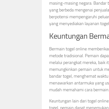
masing-masing negara. Bandar t
yang berbeda mengenai penjualan
berpotensi mempengaruhi peluan
yang menyediakan layanan togel 
Keuntungan Bermai
Bermain togel online memberika
metode tradisional. Pemain dapa
melalui perangkat mereka, baik it
memungkinkan pemain untuk mema
bandar togel, menghemat waktu da
menawarkan antarmuka yang use
mudah memahami cara bermain
Keuntungan lain dari togel onlin
togel, pemain dapat menemukan b