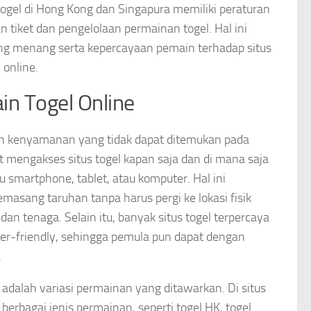
ogel di Hong Kong dan Singapura memiliki peraturan
 tiket dan pengelolaan permainan togel. Hal ini
g menang serta kepercayaan pemain terhadap situs
online.
n Togel Online
n kenyamanan yang tidak dapat ditemukan pada
t mengakses situs togel kapan saja dan di mana saja
u smartphone, tablet, atau komputer. Hal ini
sang taruhan tanpa harus pergi ke lokasi fisik
n tenaga. Selain itu, banyak situs togel terpercaya
r-friendly, sehingga pemula pun dapat dengan
.
e adalah variasi permainan yang ditawarkan. Di situs
erbagai jenis permainan, seperti togel HK, togel