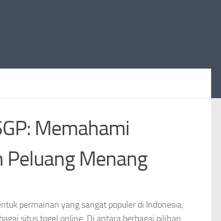
 SGP: Memahami
n Peluang Menang
entuk permainan yang sangat populer di Indonesia,
ai situs togel online. Di antara berbagai pilihan