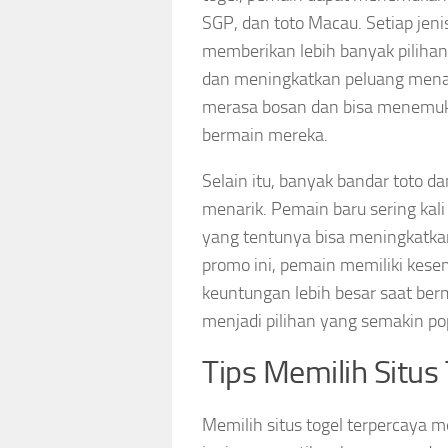
SGP, dan toto Macau. Setiap jenis
memberikan lebih banyak pilihan
dan meningkatkan peluang menan
merasa bosan dan bisa menemuk
bermain mereka.
Selain itu, banyak bandar toto 
menarik. Pemain baru sering kal
yang tentunya bisa meningkat
promo ini, pemain memiliki kes
keuntungan lebih besar saat ber
menjadi pilihan yang semakin po
Tips Memilih Situs
Memilih situs togel terpercaya 