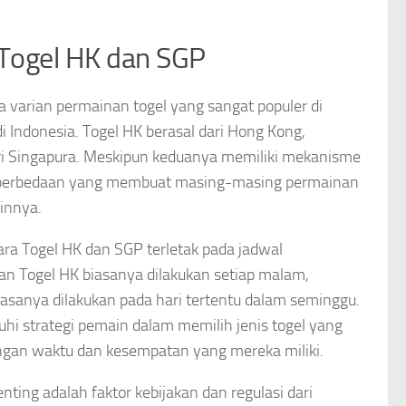
Togel HK dan SGP
varian permainan togel yang sangat populer di
 Indonesia. Togel HK berasal dari Hong Kong,
ri Singapura. Meskipun keduanya memiliki mekanisme
a perbedaan yang membuat masing-masing permainan
innya.
ra Togel HK dan SGP terletak pada jadwal
an Togel HK biasanya dilakukan setiap malam,
asanya dilakukan pada hari tertentu dalam seminggu.
i strategi pemain dalam memilih jenis togel yang
ngan waktu dan kesempatan yang mereka miliki.
enting adalah faktor kebijakan dan regulasi dari