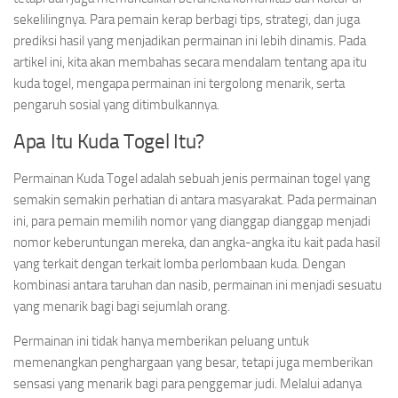
sekelilingnya. Para pemain kerap berbagi tips, strategi, dan juga
prediksi hasil yang menjadikan permainan ini lebih dinamis. Pada
artikel ini, kita akan membahas secara mendalam tentang apa itu
kuda togel, mengapa permainan ini tergolong menarik, serta
pengaruh sosial yang ditimbulkannya.
Apa Itu Kuda Togel Itu?
Permainan Kuda Togel adalah sebuah jenis permainan togel yang
semakin semakin perhatian di antara masyarakat. Pada permainan
ini, para pemain memilih nomor yang dianggap dianggap menjadi
nomor keberuntungan mereka, dan angka-angka itu kait pada hasil
yang terkait dengan terkait lomba perlombaan kuda. Dengan
kombinasi antara taruhan dan nasib, permainan ini menjadi sesuatu
yang menarik bagi bagi sejumlah orang.
Permainan ini tidak hanya memberikan peluang untuk
memenangkan penghargaan yang besar, tetapi juga memberikan
sensasi yang menarik bagi para penggemar judi. Melalui adanya