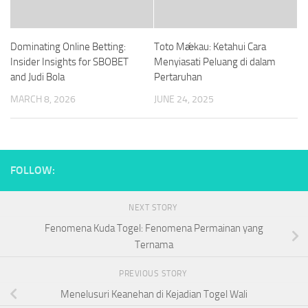
Dominating Online Betting:
Toto Mǽkau: Ketahui Cara
Insider Insights for SBOBET
Menyiasati Peluang di dalam
and Judi Bola
Pertaruhan
MARCH 8, 2026
JUNE 24, 2025
FOLLOW:
NEXT STORY
Fenomena Kuda Togel: Fenomena Permainan yang
Ternama
PREVIOUS STORY
Menelusuri Keanehan di Kejadian Togel Wali