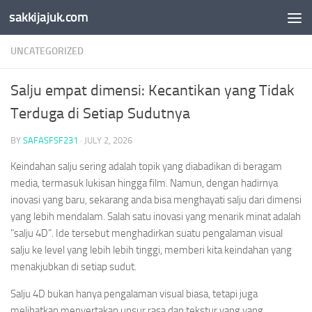
sakkijajuk.com
Skip to content
UNCATEGORIZED
Salju empat dimensi: Kecantikan yang Tidak
Terduga di Setiap Sudutnya
BY
SAFASFSF231
·
JULY 2, 2026
Keindahan salju sering adalah topik yang diabadikan di beragam
media, termasuk lukisan hingga film. Namun, dengan hadirnya
inovasi yang baru, sekarang anda bisa menghayati salju dari dimensi
yang lebih mendalam. Salah satu inovasi yang menarik minat adalah
"salju 4D”. Ide tersebut menghadirkan suatu pengalaman visual
salju ke level yang lebih lebih tinggi, memberi kita keindahan yang
menakjubkan di setiap sudut.
Salju 4D bukan hanya pengalaman visual biasa, tetapi juga
melibatkan menyertakan unsur rasa dan tekstur yang yang