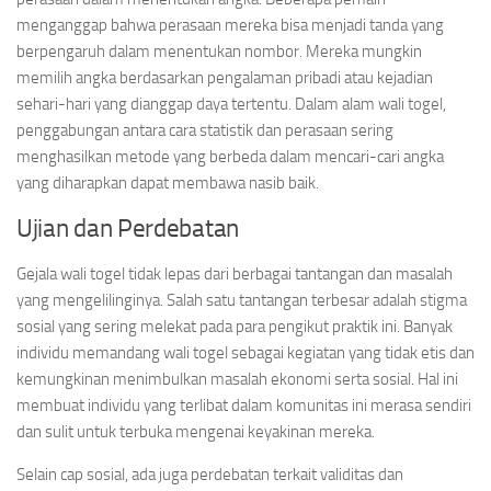
menganggap bahwa perasaan mereka bisa menjadi tanda yang
berpengaruh dalam menentukan nombor. Mereka mungkin
memilih angka berdasarkan pengalaman pribadi atau kejadian
sehari-hari yang dianggap daya tertentu. Dalam alam wali togel,
penggabungan antara cara statistik dan perasaan sering
menghasilkan metode yang berbeda dalam mencari-cari angka
yang diharapkan dapat membawa nasib baik.
Ujian dan Perdebatan
Gejala wali togel tidak lepas dari berbagai tantangan dan masalah
yang mengelilinginya. Salah satu tantangan terbesar adalah stigma
sosial yang sering melekat pada para pengikut praktik ini. Banyak
individu memandang wali togel sebagai kegiatan yang tidak etis dan
kemungkinan menimbulkan masalah ekonomi serta sosial. Hal ini
membuat individu yang terlibat dalam komunitas ini merasa sendiri
dan sulit untuk terbuka mengenai keyakinan mereka.
Selain cap sosial, ada juga perdebatan terkait validitas dan