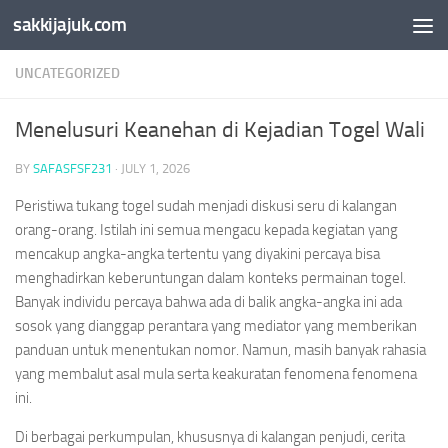
sakkijajuk.com
Skip to content
UNCATEGORIZED
Menelusuri Keanehan di Kejadian Togel Wali
BY
SAFASFSF231
·
JULY 1, 2026
Peristiwa tukang togel sudah menjadi diskusi seru di kalangan
orang-orang. Istilah ini semua mengacu kepada kegiatan yang
mencakup angka-angka tertentu yang diyakini percaya bisa
menghadirkan keberuntungan dalam konteks permainan togel.
Banyak individu percaya bahwa ada di balik angka-angka ini ada
sosok yang dianggap perantara yang mediator yang memberikan
panduan untuk menentukan nomor. Namun, masih banyak rahasia
yang membalut asal mula serta keakuratan fenomena fenomena
ini.
Di berbagai perkumpulan, khususnya di kalangan penjudi, cerita