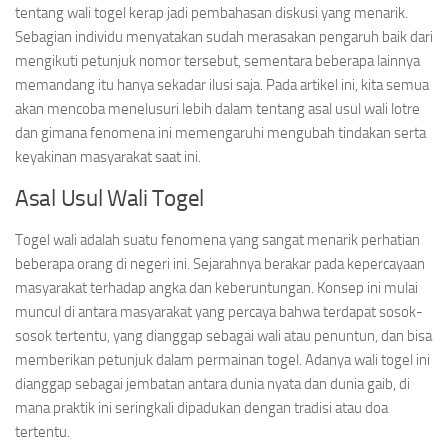
tentang wali togel kerap jadi pembahasan diskusi yang menarik.
Sebagian individu menyatakan sudah merasakan pengaruh baik dari
mengikuti petunjuk nomor tersebut, sementara beberapa lainnya
memandang itu hanya sekadar ilusi saja. Pada artikel ini, kita semua
akan mencoba menelusuri lebih dalam tentang asal usul wali lotre
dan gimana fenomena ini memengaruhi mengubah tindakan serta
keyakinan masyarakat saat ini.
Asal Usul Wali Togel
Togel wali adalah suatu fenomena yang sangat menarik perhatian
beberapa orang di negeri ini. Sejarahnya berakar pada kepercayaan
masyarakat terhadap angka dan keberuntungan. Konsep ini mulai
muncul di antara masyarakat yang percaya bahwa terdapat sosok-
sosok tertentu, yang dianggap sebagai wali atau penuntun, dan bisa
memberikan petunjuk dalam permainan togel. Adanya wali togel ini
dianggap sebagai jembatan antara dunia nyata dan dunia gaib, di
mana praktik ini seringkali dipadukan dengan tradisi atau doa
tertentu.