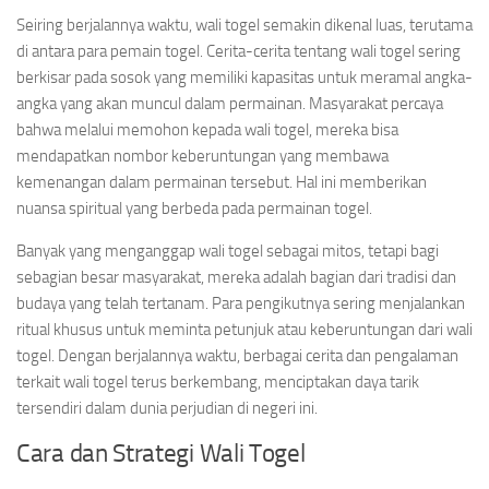
Seiring berjalannya waktu, wali togel semakin dikenal luas, terutama
di antara para pemain togel. Cerita-cerita tentang wali togel sering
berkisar pada sosok yang memiliki kapasitas untuk meramal angka-
angka yang akan muncul dalam permainan. Masyarakat percaya
bahwa melalui memohon kepada wali togel, mereka bisa
mendapatkan nombor keberuntungan yang membawa
kemenangan dalam permainan tersebut. Hal ini memberikan
nuansa spiritual yang berbeda pada permainan togel.
Banyak yang menganggap wali togel sebagai mitos, tetapi bagi
sebagian besar masyarakat, mereka adalah bagian dari tradisi dan
budaya yang telah tertanam. Para pengikutnya sering menjalankan
ritual khusus untuk meminta petunjuk atau keberuntungan dari wali
togel. Dengan berjalannya waktu, berbagai cerita dan pengalaman
terkait wali togel terus berkembang, menciptakan daya tarik
tersendiri dalam dunia perjudian di negeri ini.
Cara dan Strategi Wali Togel