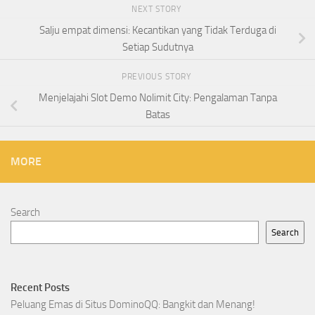
NEXT STORY
Salju empat dimensi: Kecantikan yang Tidak Terduga di
Setiap Sudutnya
PREVIOUS STORY
Menjelajahi Slot Demo Nolimit City: Pengalaman Tanpa
Batas
MORE
Search
Search
Recent Posts
Peluang Emas di Situs DominoQQ: Bangkit dan Menang!