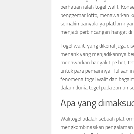
perhatian ialah togel walit. Kon
penggemar lotto, menawarkan ke
semakin banyaknya platform yang
menjadi perbincangan hangat di k
Togel walit, yang dikenal juga di
menarik yang menjadikannya ber
menawarkan banyak tipe bet, t
untuk para pemainnya. Tulisan i
fenomena togel walit dan bagaim
dalam dunia togel pada zaman s
Apa yang dimaksud
Walitogel adalah sebuah platform
mengkombinasikan pengalaman 