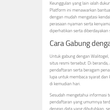
Keunggulan yang lain ialah duk
Platform ini menawarkan bantuan
dengan mudah mengatasi kendal
perasaan nyaman serta kenyam
diperhatikan serta diberdayaka
Cara Gabung denga
Untuk gabung dengan Walitogel, 
situs resmi tersebut. Di beran
pendaftaran serta beragam pena
lupa untuk membaca syarat dan 
di kemudian hari.
Sesudah mengetahui informasi t
pendaftaran yang umumnya terdapa
dengan data yang dibutuhkan, se