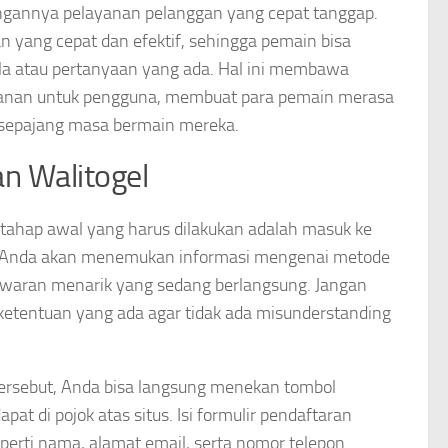
ungannya pelayanan pelanggan yang cepat tanggap.
 yang cepat dan efektif, sehingga pemain bisa
a atau pertanyaan yang ada. Hal ini membawa
anan untuk pengguna, membuat para pemain merasa
n sepajang masa bermain mereka.
n Walitogel
tahap awal yang harus dilakukan adalah masuk ke
da, Anda akan menemukan informasi mengenai metode
waran menarik yang sedang berlangsung. Jangan
ketentuan yang ada agar tidak ada misunderstanding
ersebut, Anda bisa langsung menekan tombol
t di pojok atas situs. Isi formulir pendaftaran
perti nama, alamat email, serta nomor telepon.