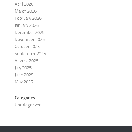
April 2026
March 2026
February 2026
January 2026
December 2025
November 2025
October 2025
September 2025
August 2025
July 2025
June 2025
May 2025
Categories
Uncategorized