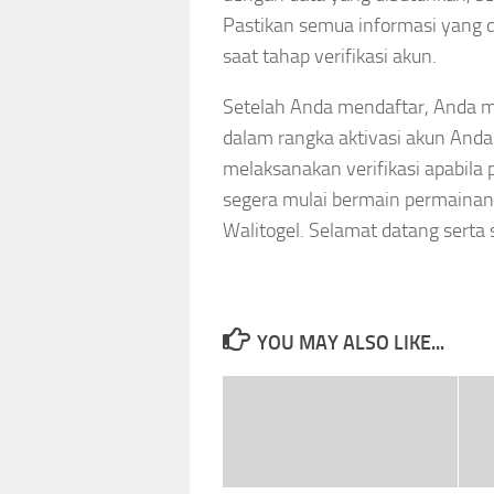
Pastikan semua informasi yang 
saat tahap verifikasi akun.
Setelah Anda mendaftar, Anda 
dalam rangka aktivasi akun Anda.
melaksanakan verifikasi apabila
segera mulai bermain permainan 
Walitogel. Selamat datang serta 
YOU MAY ALSO LIKE...