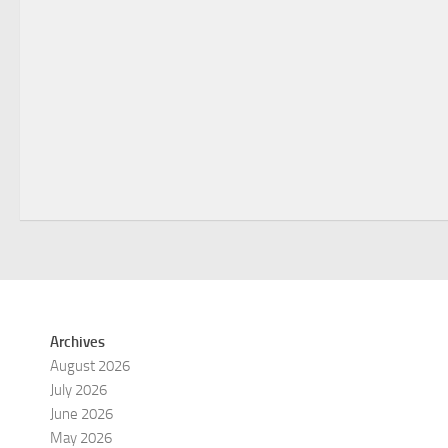
Archives
August 2026
July 2026
June 2026
May 2026