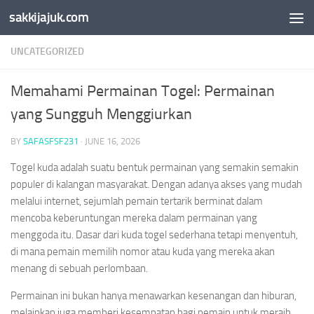
sakkijajuk.com
Skip to content
UNCATEGORIZED
Memahami Permainan Togel: Permainan
yang Sungguh Menggiurkan
BY
SAFASFSF231
·
JUNE 16, 2026
Togel kuda adalah suatu bentuk permainan yang semakin semakin
populer di kalangan masyarakat. Dengan adanya akses yang mudah
melalui internet, sejumlah pemain tertarik berminat dalam
mencoba keberuntungan mereka dalam permainan yang
menggoda itu. Dasar dari kuda togel sederhana tetapi menyentuh,
di mana pemain memilih nomor atau kuda yang mereka akan
menang di sebuah perlombaan.
Permainan ini bukan hanya menawarkan kesenangan dan hiburan,
melainkan juga memberi kesempatan bagi pemain untuk meraih