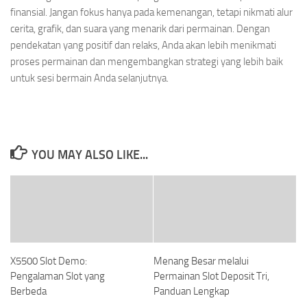
finansial. Jangan fokus hanya pada kemenangan, tetapi nikmati alur
cerita, grafik, dan suara yang menarik dari permainan. Dengan
pendekatan yang positif dan relaks, Anda akan lebih menikmati
proses permainan dan mengembangkan strategi yang lebih baik
untuk sesi bermain Anda selanjutnya.
YOU MAY ALSO LIKE...
X5500 Slot Demo:
Menang Besar melalui
Pengalaman Slot yang
Permainan Slot Deposit Tri,
Berbeda
Panduan Lengkap