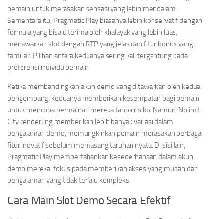
pemain untuk merasakan sensasi yang lebih mendalam.
Sementara itu, Pragmatic Play biasanya lebih konservatif dengan
formula yang bisa diterima oleh khalayak yang lebih luas,
menawarkan slot dengan RTP yang jelas dan fitur bonus yang
familiar. Pilihan antara keduanya sering kali tergantung pada
preferensi individu pemain.
Ketika membandingkan akun demo yang ditawarkan oleh kedua
pengembang, keduanya memberikan kesempatan bagi pemain
untuk mencoba permainan mereka tanpa risiko. Namun, Nolimit
City cenderung memberikan lebih banyak variasi dalam
pengalaman demo, memungkinkan pemain merasakan berbagai
fitur inovatif sebelum memasang taruhan nyata. Di sisi lain,
Pragmatic Play mempertahankan kesederhanaan dalam akun
demo mereka, fokus pada memberikan akses yang mudah dan
pengalaman yang tidak terlalu kompleks.
Cara Main Slot Demo Secara Efektif