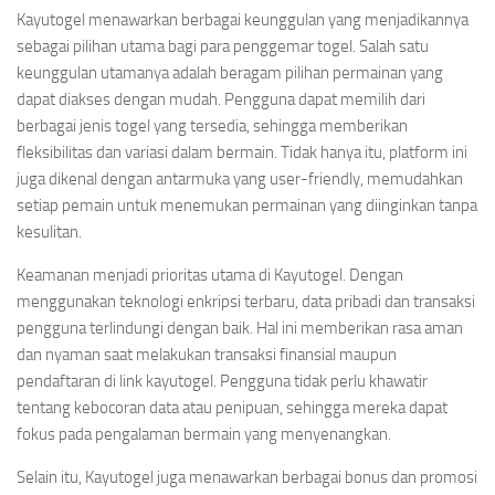
Kayutogel menawarkan berbagai keunggulan yang menjadikannya
sebagai pilihan utama bagi para penggemar togel. Salah satu
keunggulan utamanya adalah beragam pilihan permainan yang
dapat diakses dengan mudah. Pengguna dapat memilih dari
berbagai jenis togel yang tersedia, sehingga memberikan
fleksibilitas dan variasi dalam bermain. Tidak hanya itu, platform ini
juga dikenal dengan antarmuka yang user-friendly, memudahkan
setiap pemain untuk menemukan permainan yang diinginkan tanpa
kesulitan.
Keamanan menjadi prioritas utama di Kayutogel. Dengan
menggunakan teknologi enkripsi terbaru, data pribadi dan transaksi
pengguna terlindungi dengan baik. Hal ini memberikan rasa aman
dan nyaman saat melakukan transaksi finansial maupun
pendaftaran di link kayutogel. Pengguna tidak perlu khawatir
tentang kebocoran data atau penipuan, sehingga mereka dapat
fokus pada pengalaman bermain yang menyenangkan.
Selain itu, Kayutogel juga menawarkan berbagai bonus dan promosi