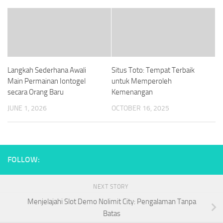
Langkah Sederhana Awali
Situs Toto: Tempat Terbaik
Main Permainan Iontogel
untuk Memperoleh
secara Orang Baru
Kemenangan
JUNE 1, 2026
OCTOBER 16, 2025
FOLLOW:
NEXT STORY
Menjelajahi Slot Demo Nolimit City: Pengalaman Tanpa
Batas