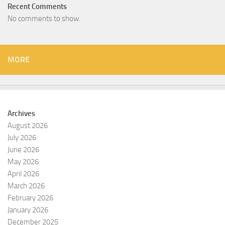
Recent Comments
No comments to show.
MORE
Archives
August 2026
July 2026
June 2026
May 2026
April 2026
March 2026
February 2026
January 2026
December 2025