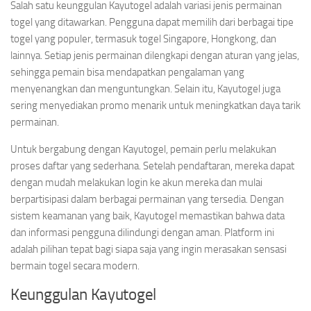
Salah satu keunggulan Kayutogel adalah variasi jenis permainan
togel yang ditawarkan. Pengguna dapat memilih dari berbagai tipe
togel yang populer, termasuk togel Singapore, Hongkong, dan
lainnya. Setiap jenis permainan dilengkapi dengan aturan yang jelas,
sehingga pemain bisa mendapatkan pengalaman yang
menyenangkan dan menguntungkan. Selain itu, Kayutogel juga
sering menyediakan promo menarik untuk meningkatkan daya tarik
permainan.
Untuk bergabung dengan Kayutogel, pemain perlu melakukan
proses daftar yang sederhana. Setelah pendaftaran, mereka dapat
dengan mudah melakukan login ke akun mereka dan mulai
berpartisipasi dalam berbagai permainan yang tersedia. Dengan
sistem keamanan yang baik, Kayutogel memastikan bahwa data
dan informasi pengguna dilindungi dengan aman. Platform ini
adalah pilihan tepat bagi siapa saja yang ingin merasakan sensasi
bermain togel secara modern.
Keunggulan Kayutogel