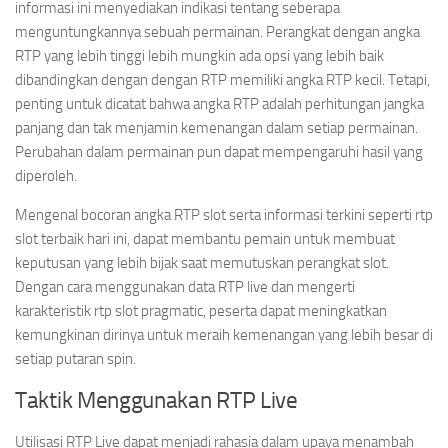
informasi ini menyediakan indikasi tentang seberapa
menguntungkannya sebuah permainan. Perangkat dengan angka
RTP yang lebih tinggi lebih mungkin ada opsi yang lebih baik
dibandingkan dengan dengan RTP memiliki angka RTP kecil. Tetapi,
penting untuk dicatat bahwa angka RTP adalah perhitungan jangka
panjang dan tak menjamin kemenangan dalam setiap permainan.
Perubahan dalam permainan pun dapat mempengaruhi hasil yang
diperoleh.
Mengenal bocoran angka RTP slot serta informasi terkini seperti rtp
slot terbaik hari ini, dapat membantu pemain untuk membuat
keputusan yang lebih bijak saat memutuskan perangkat slot.
Dengan cara menggunakan data RTP live dan mengerti
karakteristik rtp slot pragmatic, peserta dapat meningkatkan
kemungkinan dirinya untuk meraih kemenangan yang lebih besar di
setiap putaran spin.
Taktik Menggunakan RTP Live
Utilisasi RTP Live dapat menjadi rahasia dalam upaya menambah