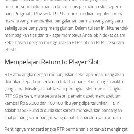
mempersembahkan hadiah besar. Jenis permainan slot seperti
pada Pragmatic Play serta RTP hari ini makin kian populer karena
mereka yang memberikan pengalaman bermain yang yang seru
sekaligus peluang yang menggiurkan. Dalam tulisan ini, kita hendak
membagikan tips dan trik agar membawa Anda lebih dekat dalam
keberhasilan dengan menggunakan RTP slot dan RTP live secara
efektif.
Mempelajari Return to Player Slot
RTP atau angka dengan menunjukkan seberapa besar uang akan
diberikan kepada peserta dari total taruhan selama jangka waktu
yang lama. Misalnya, apabila satu perangkat slot memiliki angka
RTP 95 persen, maka secara teori, pemain dapat mendapatkan
kembali Rp 95.000 dari 100 100 ribu yang dipertaruhkan. Hal ini
adalah aspek kunci di dunia slot karena menawarkan pandangan
soal peluang kemenangan yang dapat dicapai oleh para pemain.
Pentingnya mengerti angka RTP permainan slot terkait mengingat