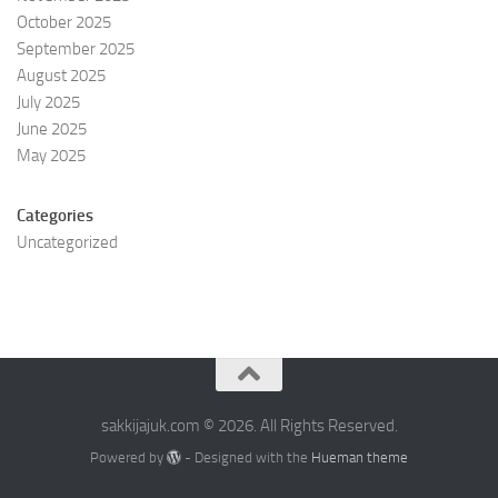
October 2025
September 2025
August 2025
July 2025
June 2025
May 2025
Categories
Uncategorized
sakkijajuk.com © 2026. All Rights Reserved.
Powered by
- Designed with the
Hueman theme