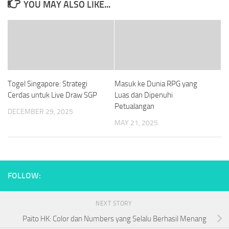
YOU MAY ALSO LIKE...
Togel Singapore: Strategi
Masuk ke Dunia RPG yang
Cerdas untuk Live Draw SGP
Luas dan Dipenuhi
Petualangan
DECEMBER 29, 2025
MAY 21, 2025
FOLLOW:
NEXT STORY
Paito HK: Color dan Numbers yang Selalu Berhasil Menang