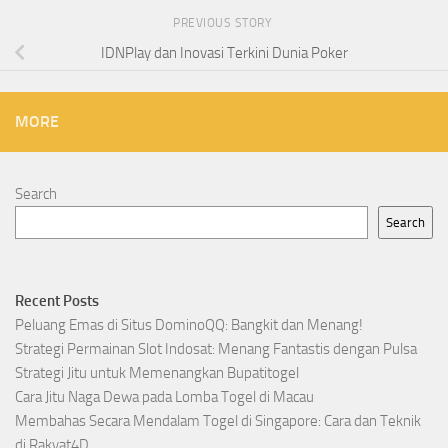
PREVIOUS STORY
IDNPlay dan Inovasi Terkini Dunia Poker
MORE
Search
Search
Recent Posts
Peluang Emas di Situs DominoQQ: Bangkit dan Menang!
Strategi Permainan Slot Indosat: Menang Fantastis dengan Pulsa
Strategi Jitu untuk Memenangkan Bupatitogel
Cara Jitu Naga Dewa pada Lomba Togel di Macau
Membahas Secara Mendalam Togel di Singapore: Cara dan Teknik
di Rakyat4D