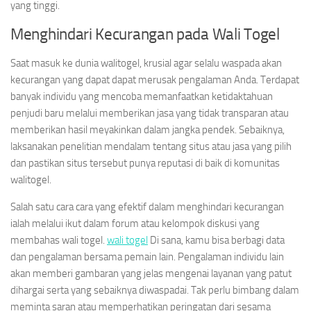
yang tinggi.
Menghindari Kecurangan pada Wali Togel
Saat masuk ke dunia walitogel, krusial agar selalu waspada akan
kecurangan yang dapat dapat merusak pengalaman Anda. Terdapat
banyak individu yang mencoba memanfaatkan ketidaktahuan
penjudi baru melalui memberikan jasa yang tidak transparan atau
memberikan hasil meyakinkan dalam jangka pendek. Sebaiknya,
laksanakan penelitian mendalam tentang situs atau jasa yang pilih
dan pastikan situs tersebut punya reputasi di baik di komunitas
walitogel.
Salah satu cara cara yang efektif dalam menghindari kecurangan
ialah melalui ikut dalam forum atau kelompok diskusi yang
membahas wali togel.
wali togel
Di sana, kamu bisa berbagi data
dan pengalaman bersama pemain lain. Pengalaman individu lain
akan memberi gambaran yang jelas mengenai layanan yang patut
dihargai serta yang sebaiknya diwaspadai. Tak perlu bimbang dalam
meminta saran atau memperhatikan peringatan dari sesama