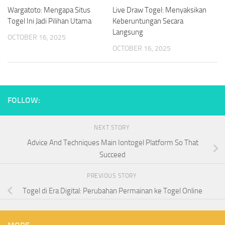
Wargatoto: Mengapa Situs
Live Draw Togel: Menyaksikan
Togel Ini Jadi Pilihan Utama
Keberuntungan Secara
Langsung
OCTOBER 16, 2025
OCTOBER 16, 2025
FOLLOW:
NEXT STORY
Advice And Techniques Main Iontogel Platform So That
Succeed
PREVIOUS STORY
Togel di Era Digital: Perubahan Permainan ke Togel Online