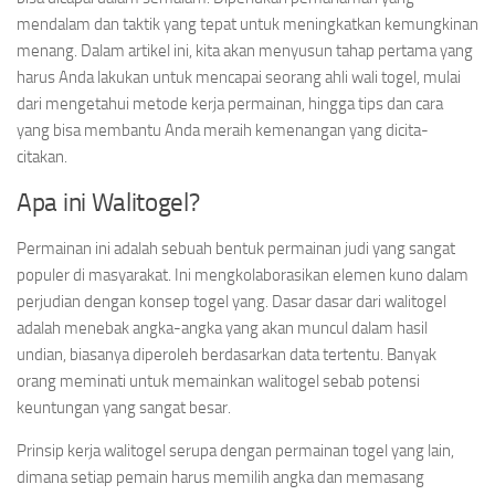
mendalam dan taktik yang tepat untuk meningkatkan kemungkinan
menang. Dalam artikel ini, kita akan menyusun tahap pertama yang
harus Anda lakukan untuk mencapai seorang ahli wali togel, mulai
dari mengetahui metode kerja permainan, hingga tips dan cara
yang bisa membantu Anda meraih kemenangan yang dicita-
citakan.
Apa ini Walitogel?
Permainan ini adalah sebuah bentuk permainan judi yang sangat
populer di masyarakat. Ini mengkolaborasikan elemen kuno dalam
perjudian dengan konsep togel yang. Dasar dasar dari walitogel
adalah menebak angka-angka yang akan muncul dalam hasil
undian, biasanya diperoleh berdasarkan data tertentu. Banyak
orang meminati untuk memainkan walitogel sebab potensi
keuntungan yang sangat besar.
Prinsip kerja walitogel serupa dengan permainan togel yang lain,
dimana setiap pemain harus memilih angka dan memasang