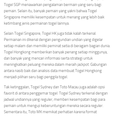
Togel SGP menawarkan pengalaman bermain yang seru bagi
pemain. Selain itu, banyak pemain yang yakni bahwa Togel
Singapore memiliki kesempatan untuk menang yang lebih baik
ketimbang jenis permainan togel lainnya.
Selain Togel Singapore, Togel HK juga tidak kalah terkenal.
Permainan ini dikenal dengan pengundian undian yang digelar
setiap malam dan memiliki peminat setia di beragam bagian dunia.
Togel Hongkong memberikan banyak penang setiap minggunya,
dan banyak yang mencari informasi serta strategi untuk
meningkatkan peluang mereka dalam meraih jackpot. Gabungan
antara nasib baik dan analisis data membuat Togel Hongkong
menjadi pilihan seru bagi penggila togel.
Tak ketinggalan, Togel Sydney dan Toto Macau juga adalah opsi
favorit di antara penggemar togel. Togel Sydney terkenal dengan
jadwal undiannya yang reguler, memberi kesempatan bagi para
pemain untuk menguji keberuntungan mereka secara reguler.
Sementara itu, Toto MK memikat perhatian karena format