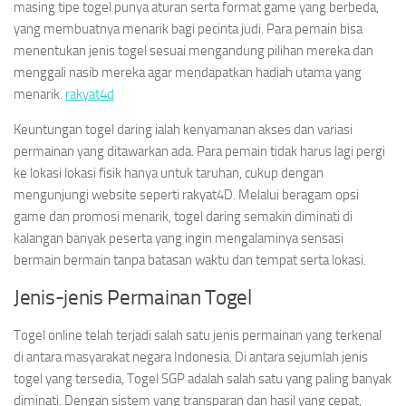
masing tipe togel punya aturan serta format game yang berbeda,
yang membuatnya menarik bagi pecinta judi. Para pemain bisa
menentukan jenis togel sesuai mengandung pilihan mereka dan
menggali nasib mereka agar mendapatkan hadiah utama yang
menarik.
rakyat4d
Keuntungan togel daring ialah kenyamanan akses dan variasi
permainan yang ditawarkan ada. Para pemain tidak harus lagi pergi
ke lokasi lokasi fisik hanya untuk taruhan, cukup dengan
mengunjungi website seperti rakyat4D. Melalui beragam opsi
game dan promosi menarik, togel daring semakin diminati di
kalangan banyak peserta yang ingin mengalaminya sensasi
bermain bermain tanpa batasan waktu dan tempat serta lokasi.
Jenis-jenis Permainan Togel
Togel online telah terjadi salah satu jenis permainan yang terkenal
di antara masyarakat negara Indonesia. Di antara sejumlah jenis
togel yang tersedia, Togel SGP adalah salah satu yang paling banyak
diminati. Dengan sistem yang transparan dan hasil yang cepat,