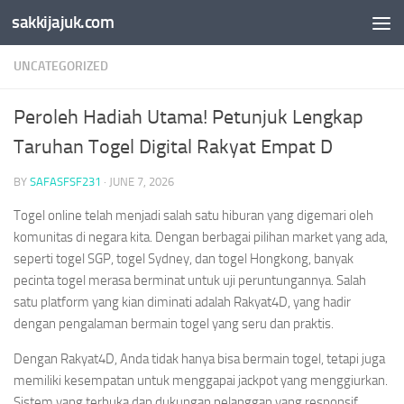
sakkijajuk.com
Skip to content
UNCATEGORIZED
Peroleh Hadiah Utama! Petunjuk Lengkap
Taruhan Togel Digital Rakyat Empat D
BY
SAFASFSF231
·
JUNE 7, 2026
Togel online telah menjadi salah satu hiburan yang digemari oleh
komunitas di negara kita. Dengan berbagai pilihan market yang ada,
seperti togel SGP, togel Sydney, dan togel Hongkong, banyak
pecinta togel merasa berminat untuk uji peruntungannya. Salah
satu platform yang kian diminati adalah Rakyat4D, yang hadir
dengan pengalaman bermain togel yang seru dan praktis.
Dengan Rakyat4D, Anda tidak hanya bisa bermain togel, tetapi juga
memiliki kesempatan untuk menggapai jackpot yang menggiurkan.
Sistem yang terbuka dan dukungan pelanggan yang responsif