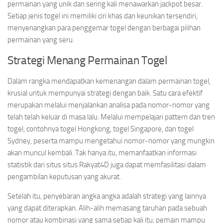
permainan yang unik dan sering kali menawarkan jackpot besar.
Setiap jenis togel ini memiliki ciri khas dan keunikan tersendiri,
menyenangkan para penggemar togel dengan berbagai pilihan
permainan yang seru.
Strategi Menang Permainan Togel
Dalam rangka mendapatkan kemenangan dalam permainan togel,
krusial untuk mempunyai strategi dengan baik. Satu cara efektif
merupakan melalui menjalankan analisa pada nomor-nomor yang
telah telah keluar di masa lalu. Melalui mempelajari pattern dan tren
togel, contohnya togel Hongkong, togel Singapore, dan togel
Sydney, peserta mampu mengetahui nomor-nomor yang mungkin
akan muncul kembali. Tak hanya itu, memanfaatkan informasi
statistik dari situs situs Rakyat4D juga dapat memfasilitasi dalam
pengambilan keputusan yang akurat.
Setelah itu, penyebaran angka angka adalah strategi yang lainnya
yang dapat diterapkan. Alih-alih memasang taruhan pada sebuah
nomor atau kombinasi yang sama setiap kali itu, pemain mampu