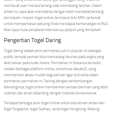
membuat user merasa tenang saat memasang taruhan. Dalam
artikel ini, saya akan membahas dengan lebih mendetail tentang
bermacam-macam togel online, termasuk toto MM, serta kiat
untuk memperbesar peluang Anda mendapat kemenangan di R4D.
Mari saya mulai perjalanan kita menuju jackpot yang diimpikan!
Pengertian Togel Daring
Togel daring adalah jenis permainan judi ini populer di kalangan
publik, tempat pemain bisa memasang taruhan pada angka yang
akan keluar pada suatu lotere. Permainan ini biasanya tersedia
melalui berbagai platform online, contohnya rakyat4D, yang
memberikan akses mudah bagi pemain agar ikut serta dalam
permainan permainan ini. Seiring dengan perkembangan
teknologinya, togel online memberikan sensasi bermain yang lebih
nyaman dan aman dibanding dengan metode konvensional.
Terdapat berbagai jenis togel online untuk bisa dimain antara lain
togel Singapore, togel Sydney, serta togel Hongkong. Masing-