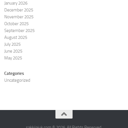
January 2026
December 2025
November 2025
October 2025
September 2025
August 2025
July 2025
June 2025
May 2025
Categories
Uncategorized
sakkijajuk.com © 2026. All Rights Reserved.