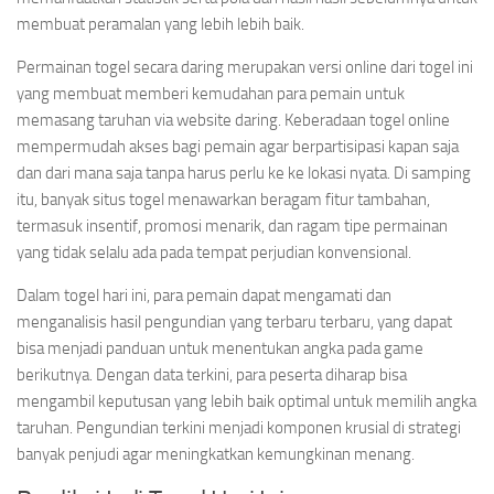
membuat peramalan yang lebih lebih baik.
Permainan togel secara daring merupakan versi online dari togel ini
yang membuat memberi kemudahan para pemain untuk
memasang taruhan via website daring. Keberadaan togel online
mempermudah akses bagi pemain agar berpartisipasi kapan saja
dan dari mana saja tanpa harus perlu ke ke lokasi nyata. Di samping
itu, banyak situs togel menawarkan beragam fitur tambahan,
termasuk insentif, promosi menarik, dan ragam tipe permainan
yang tidak selalu ada pada tempat perjudian konvensional.
Dalam togel hari ini, para pemain dapat mengamati dan
menganalisis hasil pengundian yang terbaru terbaru, yang dapat
bisa menjadi panduan untuk menentukan angka pada game
berikutnya. Dengan data terkini, para peserta diharap bisa
mengambil keputusan yang lebih baik optimal untuk memilih angka
taruhan. Pengundian terkini menjadi komponen krusial di strategi
banyak penjudi agar meningkatkan kemungkinan menang.