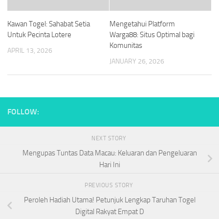
Kawan Togel: Sahabat Setia
Mengetahui Platform
Untuk Pecinta Lotere
Warga88: Situs Optimal bagi
Komunitas
APRIL 13, 2026
JANUARY 26, 2026
FOLLOW:
NEXT STORY
Mengupas Tuntas Data Macau: Keluaran dan Pengeluaran
Hari Ini
PREVIOUS STORY
Peroleh Hadiah Utama! Petunjuk Lengkap Taruhan Togel
Digital Rakyat Empat D